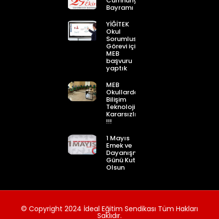
Cumhuriyet
Bayramı
YİĞİTEK
Okul
Sorumlusu
Görevi için
MEB
başvuru
yaptık
MEB
Okullardaki
Bilişim
Teknolojileri
Kararsızlığı
!!!
1 Mayıs
Emek ve
Dayanışma
Günü Kutlu
Olsun
© Copyright 2024 İdeal Eğitim Sendikası Tüm Hakları
Saklıdır.