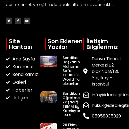
desteklemek ve eğitimde adalet ilkesini savunmaktır.
Site
Son Eklenen
İletişim
Haritası
Yazılar
Bilgilerimiz
Sendika
Ana Sayfa
Dünya Ticaret
Başkanımız
Merkezi B2
Kurumsal
Muhammed
Sefa
blok No:8/130
Sendikamız
TETİKOĞLU
Yeşilköy –
World Türk Tv
Galeri
ekranlarından
İstanbul
Haberler
Sendikamız
info@idealegitim
İletişim
Öğretmenlerimizin
Yaşadığı Sorunları
hukuk@idealegit
TBMM Eğitim
Komisyonuna
iletti
05058835029
29 Ekim