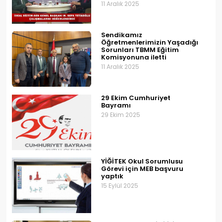
11 Aralık 2025
Sendikamız
Öğretmenlerimizin Yaşadığı
Sorunları TBMM Eğitim
Komisyonuna iletti
11 Aralık 2025
29 Ekim Cumhuriyet
Bayramı
29 Ekim 2025
YİĞİTEK Okul Sorumlusu
Görevi için MEB başvuru
yaptık
15 Eylül 2025