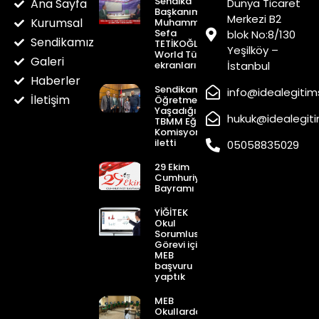
Sendika
Ana Sayfa
Dünya Ticaret
Başkanımız
Merkezi B2
Kurumsal
Muhammed
Sefa
blok No:8/130
Sendikamız
TETİKOĞLU
Yeşilköy –
World Türk Tv
Galeri
ekranlarından
İstanbul
Haberler
Sendikamız
info@idealegitim
İletişim
Öğretmenlerimizin
Yaşadığı Sorunları
hukuk@idealegit
TBMM Eğitim
Komisyonuna
iletti
05058835029
29 Ekim
Cumhuriyet
Bayramı
YİĞİTEK
Okul
Sorumlusu
Görevi için
MEB
başvuru
yaptık
MEB
Okullardaki