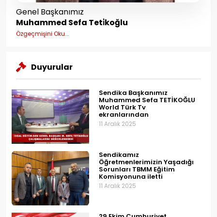
Genel Başkanımız
Muhammed Sefa Teti̇koğlu
Özgeçmişini Oku...
Duyurular
Sendika Başkanımız
Muhammed Sefa TETİKOĞLU
World Türk Tv
ekranlarından
11 Aralık 2025
Sendikamız
Öğretmenlerimizin Yaşadığı
Sorunları TBMM Eğitim
Komisyonuna iletti
11 Aralık 2025
29 Ekim Cumhuriyet