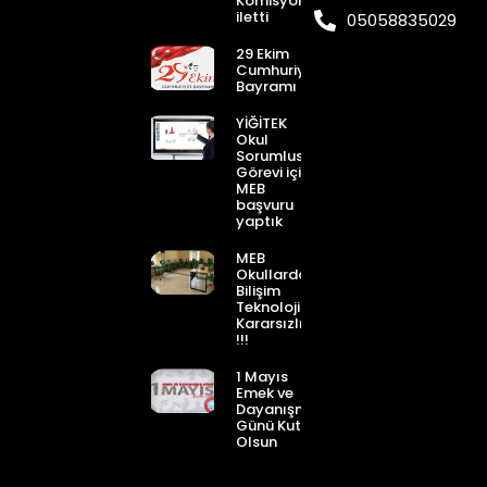
Komisyonuna
iletti
05058835029
29 Ekim
Cumhuriyet
Bayramı
YİĞİTEK
Okul
Sorumlusu
Görevi için
MEB
başvuru
yaptık
MEB
Okullardaki
Bilişim
Teknolojileri
Kararsızlığı
!!!
1 Mayıs
Emek ve
Dayanışma
Günü Kutlu
Olsun