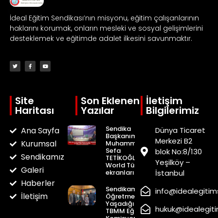
İdeal Eğitim Sendikası’nın misyonu, eğitim çalışanlarının
haklarını korumak, onların mesleki ve sosyal gelişimlerini
desteklemek ve eğitimde adalet ilkesini savunmaktır.
Site
Son Eklenen
İletişim
Haritası
Yazılar
Bilgilerimiz
Sendika
Ana Sayfa
Dünya Ticaret
Başkanımız
Merkezi B2
Kurumsal
Muhammed
Sefa
blok No:8/130
Sendikamız
TETİKOĞLU
Yeşilköy –
World Türk Tv
Galeri
ekranlarından
İstanbul
Haberler
Sendikamız
info@idealegitim
İletişim
Öğretmenlerimizin
Yaşadığı Sorunları
hukuk@idealegit
TBMM Eğitim