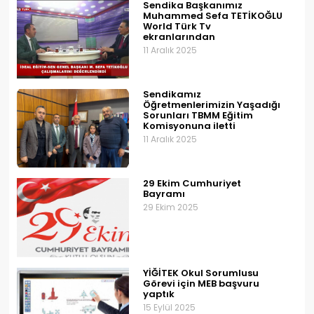
Sendika Başkanımız
Muhammed Sefa TETİKOĞLU
World Türk Tv
ekranlarından
11 Aralık 2025
Sendikamız
Öğretmenlerimizin Yaşadığı
Sorunları TBMM Eğitim
Komisyonuna iletti
11 Aralık 2025
29 Ekim Cumhuriyet
Bayramı
29 Ekim 2025
YİĞİTEK Okul Sorumlusu
Görevi için MEB başvuru
yaptık
15 Eylül 2025